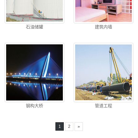
石油储罐
建筑内墙
钢构大桥
管道工程
1
2
»