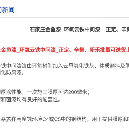
司新闻
石家庄金鱼漆_环氧云铁中间漆__正定、辛
庄金鱼漆_环氧云铁中间漆
_正定、辛集、新乐批量可送货
云铁中间漆漆由环氧树脂加入云母氧化铁灰、体质颜料及助
固化防腐漆。
厚涂性能，一次施工膜厚可达200微米；
漆和面漆均有良好的配套性。
于暴露在高腐蚀环境C4或C5中的钢结构，用于提供膜厚