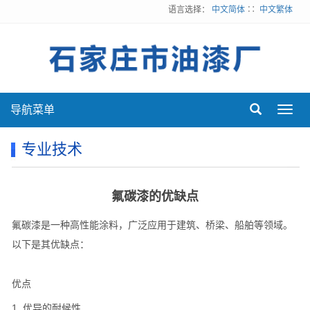
语言选择：
中文简体
∷
中文繁体
导航菜单
Toggl
navig
专业技术
氟碳漆的优缺点
氟碳漆是一种高性能涂料，广泛应用于建筑、桥梁、船舶等领域。
以下是其优缺点：
优点
1. 优异的耐候性