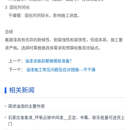
3. 固化时间长
干燥慢：固化时间较长，影响施工进度。
总结
氟碳漆具有优异的耐候性、耐腐蚀性和装饰性，但成本高、施工要
求严格。选择时需根据具体需求和预算权衡其优缺点。
上一个：
油漆涂装前都做哪些准备？
下一个：
油漆施工常见问题及应对措施---不干燥
相关新闻
简述油漆的主要作用
石家庄金鱼漆_环氧云铁中间漆__正定、辛集、新乐批量可送货上
门