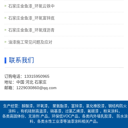
石家庄金鱼漆_环氧云铁中
石家庄金鱼漆_环氧富锌底
石家庄金鱼漆_环氧煤沥青
油漆施工常见问题及应对
联系我们
订购电话：13315950965
地址：中国 河北 石家庄
邮箱：1229030860@qq.com
生产经营：醇酸漆，环氧漆， 聚氨酯漆，富锌漆，氯化橡胶漆，钢结构防火
涂料 ，有机硅耐高温漆，硝基漆，过氯乙烯漆，氟碳漆 ，粉末涂料，
各类高固体份、无溶剂 产品，环保低VOC产品，各类内外墙乳胶漆， 防水涂
料，各类水性工业漆等油漆涂料相关产品。