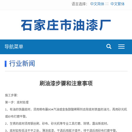
语言选择：
中文简体
∷
中文繁体
导航菜单
Toggl
navig
行业新闻
刷油漆步骤和注意事项
施工步骤：
第一步：底材处理
1、有油的铁器底材，须用棉布蘸90#汽油或金鱼醇酸稀释剂去除底材表面的油污，再用砂光机
或纱布打磨平整。
2、生锈的底材须用钢丝刷、砂布、砂光机等专业工具打磨、除锈，露出新底材。
3、底材如有低洼不平之处，薄涂底漆，干透后用腻子填平，待干透后用砂布打磨平整。