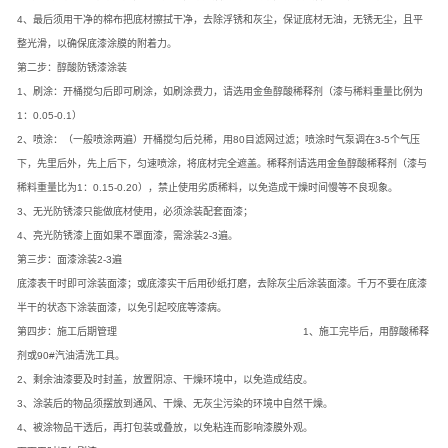
4、最后须用干净的棉布把底材擦拭干净，去除浮锈和灰尘，保证底材无油，无锈无尘，且平
整光滑，以确保底漆涂膜的附着力。
第二步：醇酸防锈漆涂装
1、刷涂：开桶搅匀后即可刷涂，如刷涂费力，请选用金鱼醇酸稀释剂（漆与稀料重量比例为
1：0.05-0.1）
2、喷涂：（一般喷涂两遍）开桶搅匀后兑稀，用80目滤网过滤；喷涂时气泵调在3-5个气压
下，先里后外，先上后下，匀速喷涂，将底材完全遮盖。稀释剂请选用金鱼醇酸稀释剂（漆与
稀料重量比为1：0.15-0.20），禁止使用劣质稀料，以免造成干燥时间慢等不良现象。
3、无光防锈漆只能做底材使用，必须涂装配套面漆；
4、亮光防锈漆上面如果不罩面漆，需涂装2-3遍。
第三步：面漆涂装2-3遍
底漆表干时即可涂装面漆；或底漆实干后用砂纸打磨，去除灰尘后涂装面漆。千万不要在底漆
半干的状态下涂装面漆，以免引起咬底等漆病。
第四步：施工后期管理 1、施工完毕后，用醇酸稀释
剂或90#汽油清洗工具。
2、剩余油漆要及时封盖，放置阴凉、干燥环境中，以免造成结皮。
3、涂装后的物品须摆放到通风、干燥、无灰尘污染的环境中自然干燥。
4、被涂物品干透后，再打包装或叠放，以免粘连而影响漆膜外观。