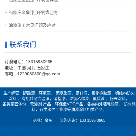
石家庄金鱼漆_环氧煤沥青
油漆施工常见问题及应对
联系我们
订购电话：13315950965
地址：中国 河北 石家庄
邮箱：1229030860@qq.com
生产经营：醇酸漆，环氧漆， 聚氨酯漆，富锌漆，氯化橡胶漆，钢结构防火
涂料 ，有机硅耐高温漆，硝基漆，过氯乙烯漆，氟碳漆 ，粉末涂料，
各类高固体份、无溶剂 产品，环保低VOC产品，各类内外墙乳胶漆， 防水涂
料，各类水性工业漆等油漆涂料相关产品。
品牌：金鱼 订购咨询：133 1595 0965