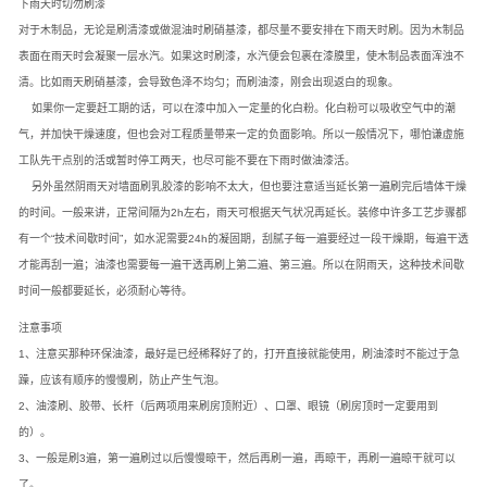
下雨天时切勿刷漆
对于木制品，无论是刷清漆或做混油时刷硝基漆，都尽量不要安排在下雨天时刷。因为木制品
表面在雨天时会凝聚一层水汽。如果这时刷漆，水汽便会包裹在漆膜里，使木制品表面浑浊不
清。比如雨天刷硝基漆，会导致色泽不均匀；而刷油漆，刚会出现返白的现象。
如果你一定要赶工期的话，可以在漆中加入一定量的化白粉。化白粉可以吸收空气中的潮
气，并加快干燥速度，但也会对工程质量带来一定的负面影响。所以一般情况下，哪怕谦虚施
工队先干点别的活或暂时停工两天，也尽可能不要在下雨时做油漆活。
另外虽然阴雨天对墙面刷乳胶漆的影响不太大，但也要注意适当延长第一遍刷完后墙体干燥
的时间。一般来讲，正常间隔为2h左右，雨天可根据天气状况再延长。装修中许多工艺步骤都
有一个“技术间歇时间”，如水泥需要24h的凝固期，刮腻子每一遍要经过一段干燥期，每遍干透
才能再刮一遍；油漆也需要每一遍干透再刷上第二遍、第三遍。所以在阴雨天，这种技术间歇
时间一般都要延长，必须耐心等待。
注意事项
1、注意买那种环保油漆，最好是已经稀释好了的，打开直接就能使用，刷油漆时不能过于急
躁，应该有顺序的慢慢刷，防止产生气泡。
2、油漆刷、胶带、长杆（后两项用来刷房顶附近）、口罩、眼镜（刷房顶时一定要用到
的）。
3、一般是刷3遍，第一遍刷过以后慢慢晾干，然后再刷一遍，再晾干，再刷一遍晾干就可以
了。