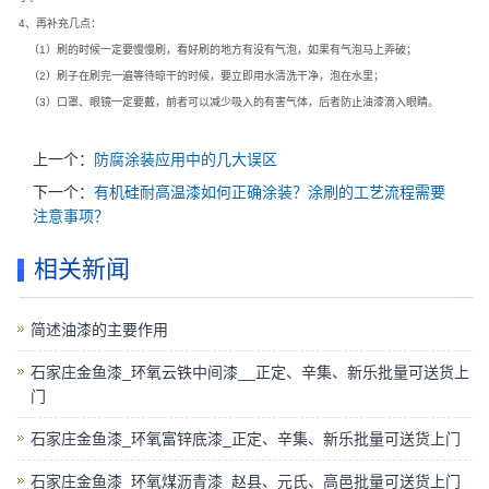
4、再补充几点：
（1）刷的时候一定要慢慢刷，看好刷的地方有没有气泡，如果有气泡马上弄破；
（2）刷子在刷完一遍等待晾干的时候，要立即用水清洗干净，泡在水里；
（3）口罩、眼镜一定要戴，前者可以减少吸入的有害气体，后者防止油漆滴入眼睛。
上一个：
防腐涂装应用中的几大误区
下一个：
有机硅耐高温漆如何正确涂装？涂刷的工艺流程需要
注意事项？
相关新闻
简述油漆的主要作用
石家庄金鱼漆_环氧云铁中间漆__正定、辛集、新乐批量可送货上
门
石家庄金鱼漆_环氧富锌底漆_正定、辛集、新乐批量可送货上门
石家庄金鱼漆_环氧煤沥青漆_赵县、元氏、高邑批量可送货上门